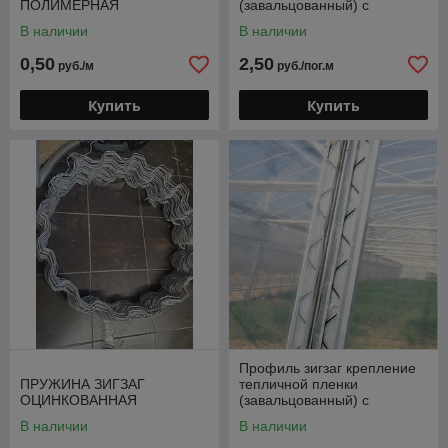
ПОЛИМЕРНАЯ
(завальцованный) с
пружиной в полимерном
В наличии
В наличии
покрытии
0,50
2,50
руб./м
руб./пог.м
Купить
Купить
Профиль зигзаг крепление
ПРУЖИНА ЗИГЗАГ
тепличной пленки
ОЦИНКОВАННАЯ
(завальцованный) с
оцинкованной пружиной
В наличии
В наличии