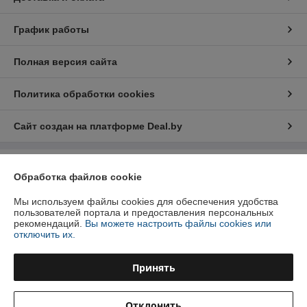
График работы
Полная версия сайта
Политика обработки cookies
Сайт создан на платформе Deal.by
Информация для покупателя
Обработка файлов cookie
Юридическое лицо:
Общество с ограниченной ответственностью
«Прамень»
Мы используем файлы cookies для обеспечения удобства
Республика Беларусь, Брестская область, Березовский район
пользователей портала и предоставления персональных
,г.Береза,пер.Березовый,15А
рекомендаций.
Вы можете настроить файлы cookies или
отключить их.
Регистрационный номер ЕГР: 200022329
УНП: 200022329
Принять
Регистрационный орган: Брестский областной исполнительный
комитет
Отклонить