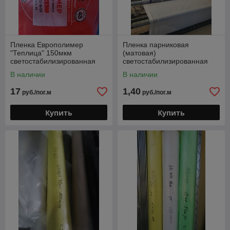
Пленка Европолимер
Пленка парниковая
"Теплица" 150мкм
(матовая)
светостабилизированная
светостабилизированная
80мкм.Новый продукт!!!
В наличии
В наличии
17
1,40
руб./пог.м
руб./пог.м
Купить
Купить