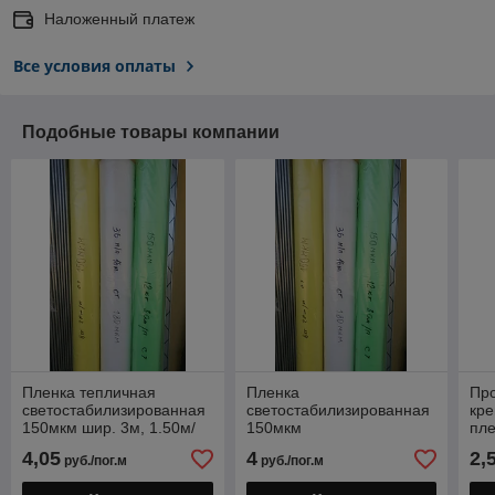
Наложенный платеж
Все условия оплаты
Подобные товары компании
Пленка тепличная
Пленка
Про
светостабилизированная
светостабилизированная
кре
150мкм шир. 3м, 1.50м/
150мкм
пле
рукав
с о
4,05
4
2,
руб./пог.м
руб./пог.м