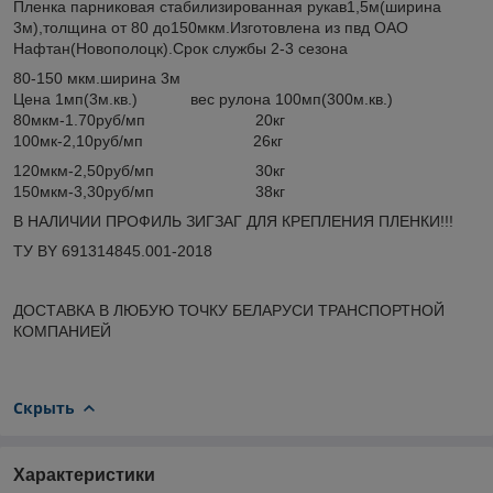
Пленка парниковая стабилизированная рукав1,5м(ширина
3м),толщина от 80 до150мкм.Изготовлена из пвд ОАО
Нафтан(Новополоцк).Срок службы 2-3 сезона
80-150 мкм.ширина 3м
Цена 1мп(3м.кв.) вес рулона 100мп(300м.кв.)
80мкм-1.70руб/мп 20кг
100мк-2,10руб/мп 26кг
120мкм-2,50руб/мп 30кг
150мкм-3,30руб/мп 38кг
В НАЛИЧИИ ПРОФИЛЬ ЗИГЗАГ ДЛЯ КРЕПЛЕНИЯ ПЛЕНКИ!!!
ТУ BY 691314845.001-2018
ДОСТАВКА В ЛЮБУЮ ТОЧКУ БЕЛАРУСИ ТРАНСПОРТНОЙ
КОМПАНИЕЙ
Скрыть
Характеристики