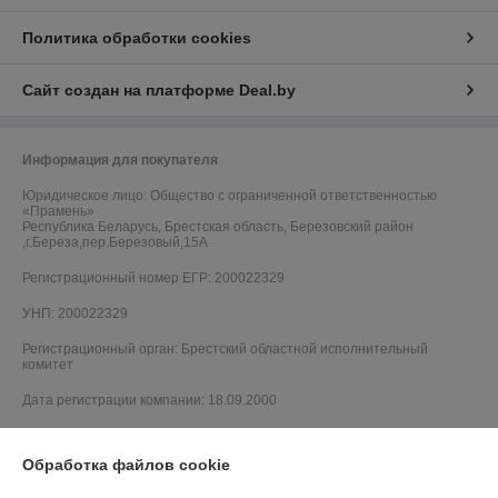
Политика обработки cookies
Сайт создан на платформе Deal.by
Информация для покупателя
Юридическое лицо:
Общество с ограниченной ответственностью
«Прамень»
Республика Беларусь, Брестская область, Березовский район
,г.Береза,пер.Березовый,15А
Регистрационный номер ЕГР: 200022329
УНП: 200022329
Регистрационный орган: Брестский областной исполнительный
комитет
Дата регистрации компании: 18.09.2000
Обработка файлов cookie