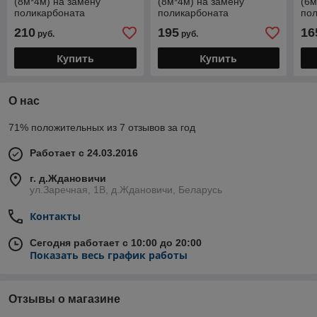
(8м*4м) на замену
(8м*4м) на замену
(6м
поликарбоната
поликарбоната
по
210
195
16
руб.
руб.
Купить
Купить
О нас
71% положительных из 7 отзывов за год
Работает с 24.03.2016
г. д.Ждановичи
ул.Заречная, 1В, д.Ждановичи, Беларусь
Контакты
Сегодня работает с 10:00 до 20:00
Показать весь график работы
Отзывы о магазине