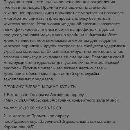
Пружина зигзаг – это надежное решение для закрепления
пленки в теплицах. Пружина изготовлена из стальной
закаленной проволоки,что повышает ее упругость и позволяет
многократно снимать и фиксировать пленку без потери
качества зигзага. Использование данной пружины позволяет
легко фиксировать пленки и сетки на профиль, что делает
процесс установки максимально удобным и быстрым. Этот
крепеж является неотъемлемым элементом для создания
каркасов парников и других построек, где требуется удерживать
укрывные материалы. Зигзаг гарантирует плотное прилегание
полотна к каркасу и исключает её смещение. Благодаря своей
конструкции, она идеальна для установки на металлический
профиль. Пружина зигзаг – это важная часть системы
крепления, обеспечивающая долгий срок службы
закрепляемых предметов.
ПРУЖИНУ ЗИГЗАГ МОЖНО КУПИТЬ
1.В магазине Товары из Англии по адресу
г.Минск,ул.Октябрьская,5А(стоянка концертного зала Минск)
пн-пт с 10-19.00,сб с 10-16.00
2. в магазине Прамень по адресу
пос.Ждановичи,ул.Заречная,1В(цокольный этаж магазина
Корона,пав.№5)