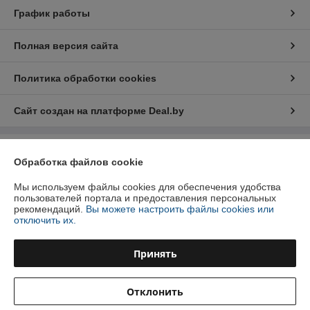
График работы
Полная версия сайта
Политика обработки cookies
Сайт создан на платформе Deal.by
Информация для покупателя
Обработка файлов cookie
Юридическое лицо:
Общество с ограниченной ответственностью
Мы используем файлы cookies для обеспечения удобства
«Прамень»
Республика Беларусь, Брестская область, Березовский район
пользователей портала и предоставления персональных
,г.Береза,пер.Березовый,15А
рекомендаций.
Вы можете настроить файлы cookies или
отключить их.
Регистрационный номер ЕГР: 200022329
УНП: 200022329
Принять
Регистрационный орган: Брестский областной исполнительный
комитет
Отклонить
Дата регистрации компании: 18.09.2000