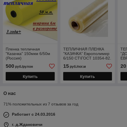
Пленка тепличная
ТЕПЛИЧНАЯ ПЛЕНКА
ТЕ
"Казачка" 150мкм 6/50м
"КАЗАЧКА" Европолимер
"Д
(Россия)
6/150 СТ\ГОСТ 10354-82.
ЕВ
(Россия)
(Ро
500
15
20
руб./рулон
руб./пог.м
Купить
Купить
О нас
71% положительных из 7 отзывов за год
Работает с 24.03.2016
г. д.Ждановичи