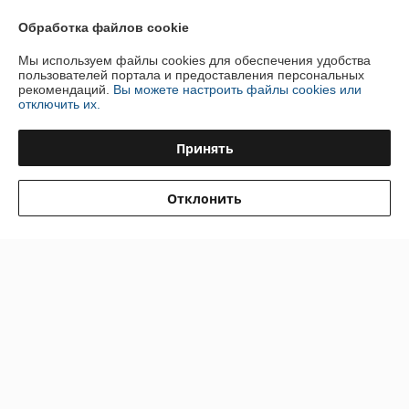
Обработка файлов cookie
О нас
Мы используем файлы cookies для обеспечения удобства
пользователей портала и предоставления персональных
рекомендаций.
Вы можете настроить файлы cookies или
Контакты
отключить их.
Доставка и оплата
Принять
График работы
Отклонить
Полная версия сайта
Политика обработки cookies
Сайт создан на платформе Deal.by
Информация для покупателя
Юридическое лицо:
Общество с ограниченной ответственностью