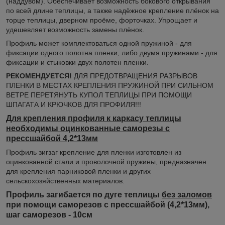
(наддувом). Обеспечивает возможность бокового открывания
по всей длине теплицы, а также надёжное крепление плёнок на
торце теплицы, дверном проёме, форточках. Упрощает и
удешевляет возможность замены плёнок.
Профиль может комплектоваться одной пружиной - для
фиксации одного полотна пленки, либо двумя пружинами - для
фиксации и стыковки двух полотен пленки.
РЕКОМЕНДУЕТСЯ!
ДЛЯ ПРЕДОТВРАЩЕНИЯ РАЗРЫВОВ
ПЛЕНКИ В МЕСТАХ КРЕПЛЕНИЯ ПРУЖИНОЙ ПРИ СИЛЬНОМ
ВЕТРЕ ПЕРЕТЯНУТЬ КУПОЛ ТЕПЛИЦЫ ПРИ ПОМОЩИ
ШПАГАТА И КРЮЧКОВ ДЛЯ ПРОФИЛЯ!!!
Для крепления профиля к каркасу теплицы
необходимы оцинкованные саморезы с
прессшайбой 4,2*13мм
Профиль зигзаг крепление для пленки изготовлен из
оцинкованной стали и проволочной пружины, предназначен
для крепления парниковой пленки и других
сельскохозяйственных материалов.
Профиль загибается по дуге теплицы
без заломов
при помощи саморезов с прессшайбой (4,2*13мм),
шаг саморезов - 10см