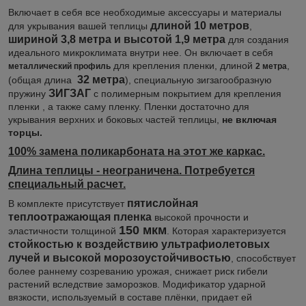
Включает в себя все необходимые аксессуары и материалы
длиной 10
метров
для укрывания вашей теплицы
,
шириной 3,8 метра и высотой 1,9 метра
для создания
идеального микроклимата внутри нее. Он включает в себя
для крепления пленки, длиной
,
металлический профиль
2 метра
32 метра
(общая длина
), специальную зигзагообразную
ЗИГЗАГ
пружину
с полимерным покрытием для крепления
пленки , а также саму пленку. Пленки достаточно для
укрывания верхних и боковых частей теплицы,
не включая
торцы.
100% замена поликарбоната на этот же каркас.
Длина теплицы - неограничена. Потребуется
специальный расчет.
пятислойная
В комплекте присутствует
теплоотражающая пленка
высокой прочности и
150 мкм
эластичности толщиной
. Которая характеризуется
стойкостью к воздействию ультрафиолетовых
лучей и высокой морозоустойчивостью
, способствует
более раннему созреванию урожая, снижает риск гибели
растений вследствие заморозков. Модификатор ударной
вязкости, используемый в составе плёнки, придает ей