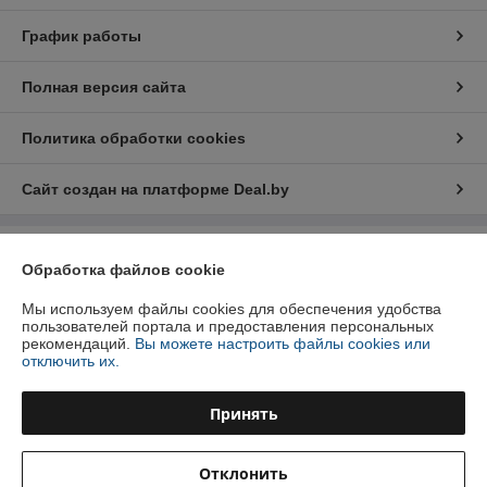
График работы
Полная версия сайта
Политика обработки cookies
Сайт создан на платформе Deal.by
Информация для покупателя
Обработка файлов cookie
Юридическое лицо:
Общество с ограниченной ответственностью
Мы используем файлы cookies для обеспечения удобства
«Прамень»
Республика Беларусь, Брестская область, Березовский район
пользователей портала и предоставления персональных
,г.Береза,пер.Березовый,15А
рекомендаций.
Вы можете настроить файлы cookies или
отключить их.
Регистрационный номер ЕГР: 200022329
УНП: 200022329
Принять
Регистрационный орган: Брестский областной исполнительный
комитет
Отклонить