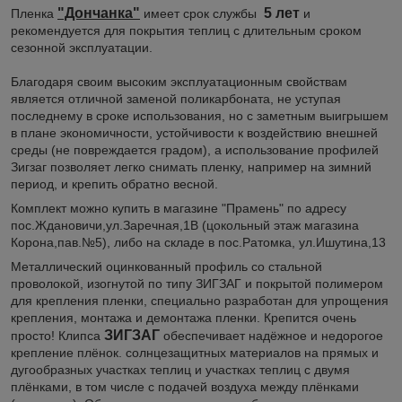
"Дончанка"
5 лет
Пленка
имеет срок службы
и
рекомендуется для покрытия теплиц с длительным сроком
сезонной эксплуатации.
Благодаря своим высоким эксплуатационным свойствам
является отличной заменой поликарбоната, не уступая
последнему в сроке использования, но с заметным выигрышем
в плане экономичности, устойчивости к воздействию внешней
среды (не повреждается градом), а использование профилей
Зигзаг позволяет легко снимать пленку, например на зимний
период, и крепить обратно весной.
Комплект можно купить в магазине "Прамень" по адресу
пос.Ждановичи,ул.Заречная,1В (цокольный этаж магазина
Корона,пав.№5), либо на складе в пос.Ратомка, ул.Ишутина,13
Металлический оцинкованный профиль со стальной
проволокой, изогнутой по типу ЗИГЗАГ и покрытой полимером
для крепления пленки, специально разработан для упрощения
крепления, монтажа и демонтажа пленки. Крепится очень
ЗИГЗАГ
просто! Клипса
обеспечивает надёжное и недорогое
крепление плёнок. солнцезащитных материалов на прямых и
дугообразных участках теплиц и участках теплиц с двумя
плёнками, в том числе с подачей воздуха между плёнками